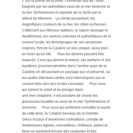
C’est la pointe de la botte, l’extrémité sud de l’Italie,
baignée par les splendides eaux de la mer Ionienne et
la mer Tyrrhénienne et séparée de la Sicile par le
détroit de Messine. Le climat accueillant, les
magnifiques couleurs de la mer, les côtes rocheuses
s’alternant aux littoraux sableux, la nature sauvage et
mystérieuse, les saveurs intenses et authentiques de la
cuisine locale, les témoignages de ses anciennes
origines, font de la Calabre un lieu unique, aussi bien
en hiver qu’en été. Tous les désires peuvent être
exaucés. Ceux qui aiment la nature, ses parfums et ses
mystères, pourront pénétrer dans l’arrière-pays de la
Calabre en découvrant un paysage pur et préservé, où
les vastes étendues vertes sont interrompues par la
couleur bleu des lacs et des cascades. Pour ceux
qui aiment le soleil et se plonger dans
une mer cristalline, il est possible de choisir les
gracieuses localités au bord de la mer Tyrrhénienne et
Ionienne. Pour ceux qui préfèrent connaître le passé
de cette terre, la Calabre berceau de la Grande-
Grèce et pays d’anciennes civilisations, compte de
nombreuses églises, monastères, châteaux, palais et
lieux où survivent encore des coutumes et des